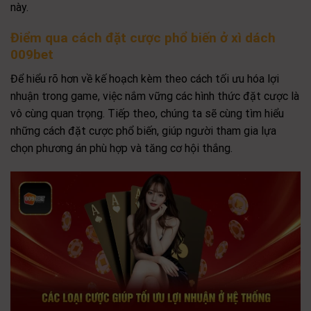
này.
Điểm qua cách đặt cược phổ biến ở xì dách
009bet
Để hiểu rõ hơn về kế hoạch kèm theo cách tối ưu hóa lợi
nhuận trong game, việc nắm vững các hình thức đặt cược là
vô cùng quan trọng. Tiếp theo, chúng ta sẽ cùng tìm hiểu
những cách đặt cược phổ biến, giúp người tham gia lựa
chọn phương án phù hợp và tăng cơ hội thắng.