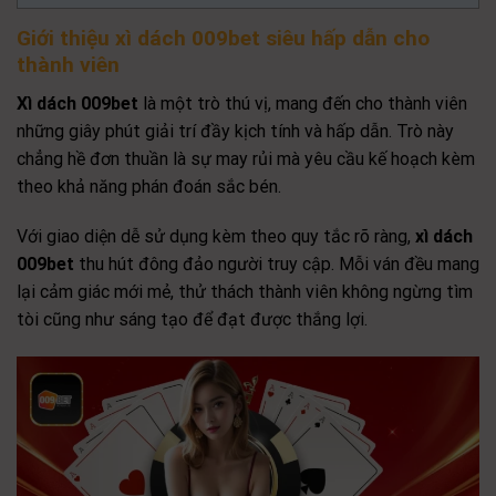
Giới thiệu xì dách 009bet siêu hấp dẫn cho
thành viên
Xì dách 009bet
là một trò thú vị, mang đến cho thành viên
những giây phút giải trí đầy kịch tính và hấp dẫn. Trò này
chẳng hề đơn thuần là sự may rủi mà yêu cầu kế hoạch kèm
theo khả năng phán đoán sắc bén.
Với giao diện dễ sử dụng kèm theo quy tắc rõ ràng,
xì dách
009bet
thu hút đông đảo người truy cập. Mỗi ván đều mang
lại cảm giác mới mẻ, thử thách thành viên không ngừng tìm
tòi cũng như sáng tạo để đạt được thắng lợi.