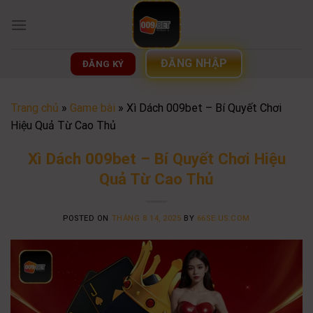
Skip
to
content
ĐĂNG NHẬP
ĐĂNG KÝ
Trang chủ
»
Game bài
»
Xì Dách 009bet – Bí Quyết Chơi
Hiệu Quả Từ Cao Thủ
Xì Dách 009bet – Bí Quyết Chơi Hiệu
Quả Từ Cao Thủ
POSTED ON
THÁNG 8 14, 2025
BY
66SE.US.COM