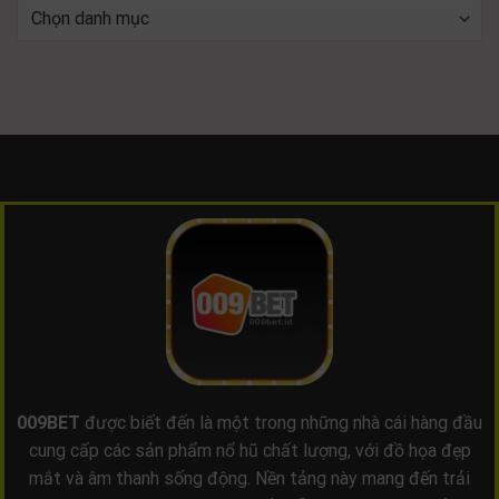
009BET
Tiết
Danh
–
Dễ
mục
Trải
Hiểu
Nghiệm
Cá
Cược
Bùng
Nổ
Nhất
009BET
được biết đến là một trong những nhà cái hàng đầu
cung cấp các sản phẩm nổ hũ chất lượng, với đồ họa đẹp
mắt và âm thanh sống động. Nền tảng này mang đến trải