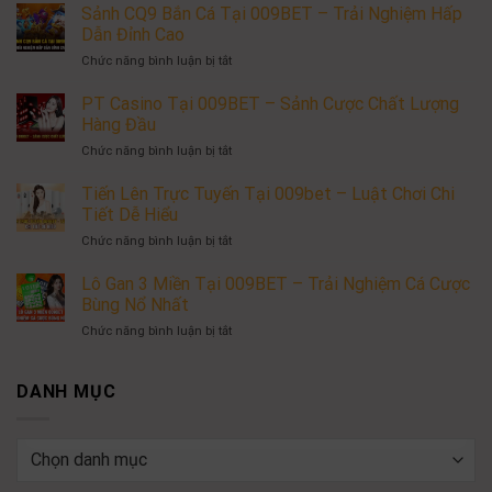
FC
Sảnh CQ9 Bắn Cá Tại 009BET – Trải Nghiệm Hấp
Bắn
Dẫn Đỉnh Cao
Cá
ở
Chức năng bình luận bị tắt
Tại
Sảnh
009BET
CQ9
PT Casino Tại 009BET – Sảnh Cược Chất Lượng
–
Bắn
Trải
Hàng Đầu
Cá
Nghiệm
ở
Chức năng bình luận bị tắt
Tại
Săn
PT
009BET
Mồi
Casino
Tiến Lên Trực Tuyến Tại 009bet – Luật Chơi Chi
–
Đỉnh
Tại
Trải
Tiết Dễ Hiểu
Cao
009BET
Nghiệm
ở
Chức năng bình luận bị tắt
–
Hấp
Tiến
Sảnh
Dẫn
Lên
Lô Gan 3 Miền Tại 009BET – Trải Nghiệm Cá Cược
Cược
Đỉnh
Trực
Chất
Bùng Nổ Nhất
Cao
Tuyến
Lượng
ở
Chức năng bình luận bị tắt
Tại
Hàng
Lô
009bet
Đầu
Gan
–
3
DANH MỤC
Luật
Miền
Chơi
Tại
Chi
009BET
Tiết
Danh
–
Dễ
mục
Trải
Hiểu