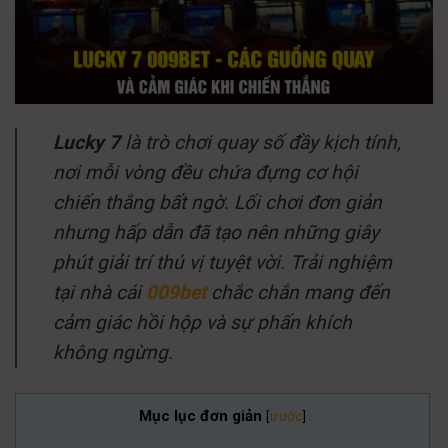
Lucky 7
là trò chơi quay số đầy kịch tính,
nơi mỗi vòng đều chứa đựng cơ hội
chiến thắng bất ngờ. Lối chơi đơn giản
nhưng hấp dẫn đã tạo nên những giây
phút giải trí thú vị tuyệt vời. Trải nghiệm
tại nhà cái
009bet
chắc chắn mang đến
cảm giác hồi hộp và sự phấn khích
không ngừng.
Mục lục đơn giản
[
trước
]