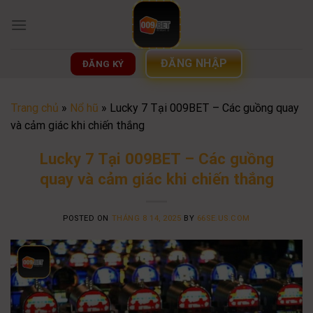
Skip
to
content
ĐĂNG NHẬP
ĐĂNG KÝ
Trang chủ
»
Nổ hũ
»
Lucky 7 Tại 009BET – Các guồng quay
và cảm giác khi chiến thắng
Lucky 7 Tại 009BET – Các guồng
quay và cảm giác khi chiến thắng
POSTED ON
THÁNG 8 14, 2025
BY
66SE.US.COM