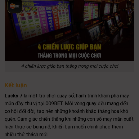
4 chiến lược giúp bạn thắng trong mọi cuộc chơi
Kết luận
Lucky 7
là một trò chơi quay số, hành trình khám phá may
mắn đầy thú vị tại 009BET. Mỗi vòng quay đều mang đến
cơ hội đổi đời, tạo nên những khoảnh khắc thăng hoa khó
quên. Cảm giác chiến thắng khi những con số may mắn xuất
hiện thực sự bùng nổ, khiến bạn muốn chinh phục thêm
nhiều thử thách mới.