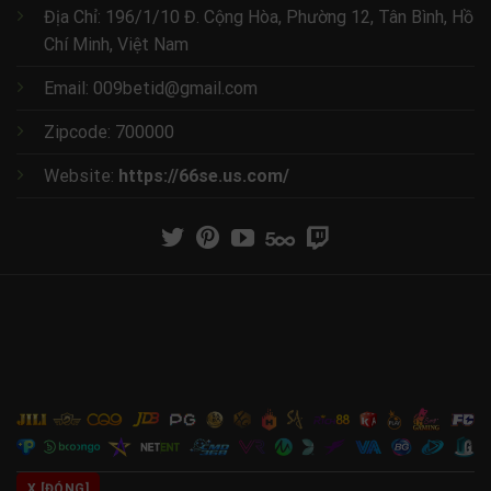
Địa Chỉ: 196/1/10 Đ. Cộng Hòa, Phường 12, Tân Bình, Hồ
Chí Minh, Việt Nam
Email:
009betid@gmail.com
Zipcode:
700000
Website:
https://66se.us.com/
X [ĐÓNG]