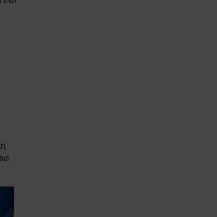
 thời
rí,
hơi