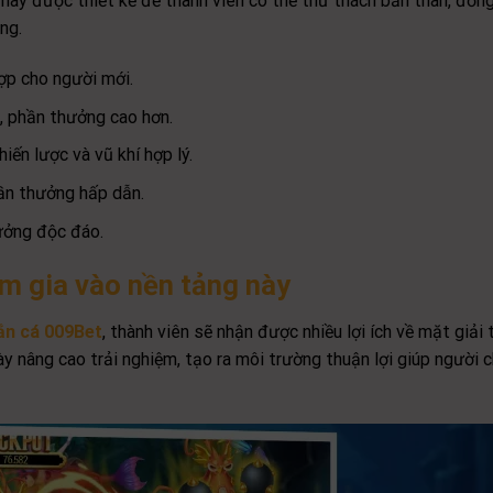
này được thiết kế để thành viên có thể thử thách bản thân, đồng
ng.
ợp cho người mới.
i, phần thưởng cao hơn.
ến lược và vũ khí hợp lý.
ần thưởng hấp dẫn.
ưởng độc đáo.
am gia vào nền tảng này
ắn cá 009Bet
, thành viên sẽ nhận được nhiều lợi ích về mặt giải t
y nâng cao trải nghiệm, tạo ra môi trường thuận lợi giúp người c