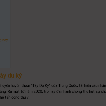
g này
tây du ký
huyện huyền thoại “Tây Du Ký” của Trung Quốc, tái hiện các nhân
Tăng. Ra mắt từ năm 2020, trò này đã nhanh chóng thu hút sự ch
hế tấn công thú vị.