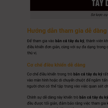
Sơ lược cụ
Hướng dẫn tham gia dễ dàng 
Để tham gia vào
bắn cá tây du ký
, thành viên 
điều khiển đơn giản, cùng với sự đa dạng trong cá
thú vị.
Cơ chế điều khiển dễ dàng
Cơ chế điều khiển trong trò
bắn cá tây du ký
rất
vào màn hình hoặc di chuyển chuột để ngắm tấn c
người chơi có thể tập trung vào việc quan sát 
Chính sự dễ dàng này khiến trò
bắn cá tây du k
đều được tối giản, đảm bảo rằng việc tham gia