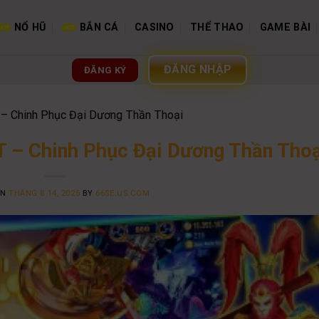
NỔ HŨ
BẮN CÁ
CASINO
THỂ THAO
GAME BÀI
ĐĂNG NHẬP
ĐĂNG KÝ
– Chinh Phục Đại Dương Thần Thoại
T – Chinh Phục Đại Dương Thần Thoạ
ON
THÁNG 8 14, 2025
BY
66SE.US.COM