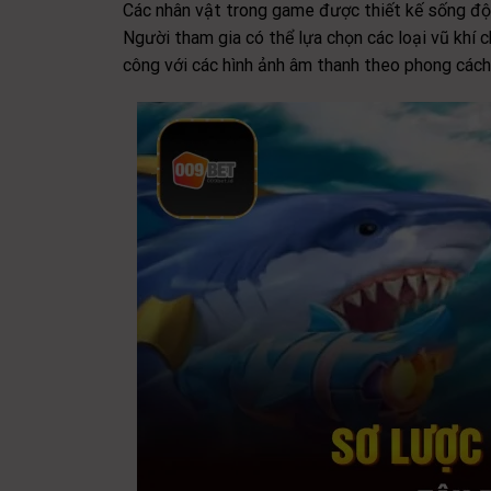
Các nhân vật trong game được thiết kế sống độ
Người tham gia có thể lựa chọn các loại vũ khí 
công với các hình ảnh âm thanh theo phong các