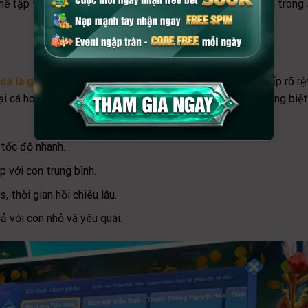
thể tập trung vào chiến thuật những quyết định quan trọng trong
cá là gì
đóng vai trò vô cùng quan trọng và có sự phân cấp rõ rệt
i cá hoặc yêu quái. Mỗi loại vũ khí có những đặc điểm riêng biệt
 tốc độ nhanh.
 với con trung bình.
, thời gian hồi chiêu lâu.
ả với con nhỏ và yêu quái.