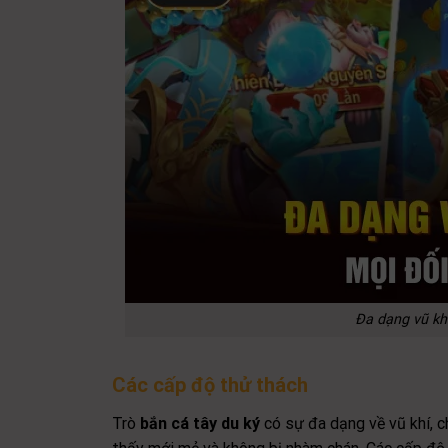
Đa dạng vũ kh
Các cấp độ thử thách
Trò
bắn cá tây du ký
có sự đa dạng về vũ khí, c