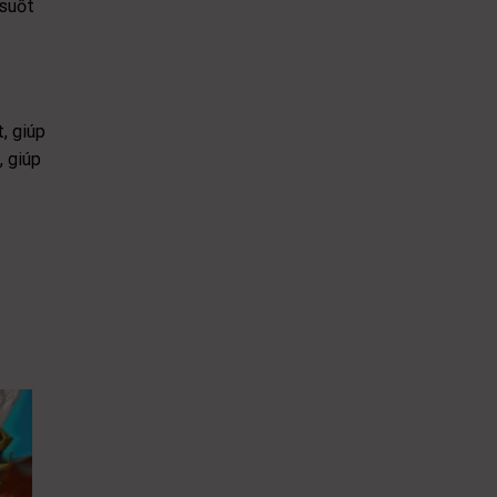
 suốt
, giúp
, giúp