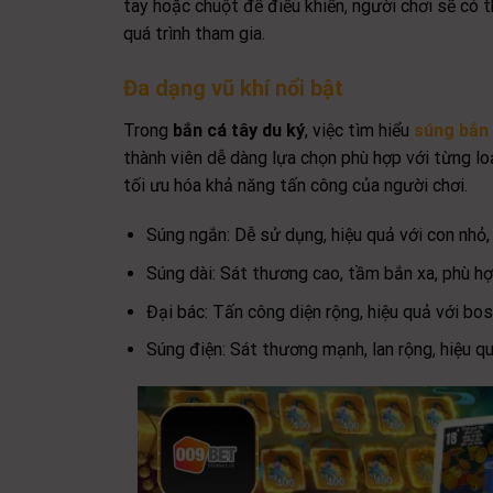
tay hoặc chuột để điều khiển, người chơi sẽ có 
quá trình tham gia.
Đa dạng vũ khí nổi bật
Trong
bắn cá tây du ký
, việc tìm hiểu
súng bắn 
thành viên dễ dàng lựa chọn phù hợp với từng loạ
tối ưu hóa khả năng tấn công của người chơi.
Súng ngắn: Dễ sử dụng, hiệu quả với con nhỏ,
Súng dài: Sát thương cao, tầm bắn xa, phù hợp
Đại bác: Tấn công diện rộng, hiệu quả với boss
Súng điện: Sát thương mạnh, lan rộng, hiệu qu